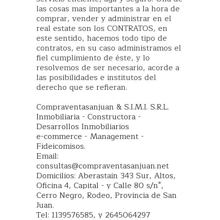
las cosas mas importantes a la hora de
comprar, vender y administrar en el
real estate son los CONTRATOS, en
este sentido, hacemos todo tipo de
contratos, en su caso administramos el
fiel cumplimiento de éste, y lo
resolvemos de ser necesario, acorde a
las posibilidades e institutos del
derecho que se refieran.
Compraventasanjuan & S.I.M.I. S.R.L.
Inmobiliaria - Constructora -
Desarrollos Inmobiliarios
e-commerce - Management -
Fideicomisos.
Email:
consultas@compraventasanjuan.net
Domicilios: Aberastain 343 Sur, Altos,
Oficina 4, Capital - y Calle 80 s/n°,
Cerro Negro, Rodeo, Provincia de San
Juan.
Tel: 1139576585, y
2645064297