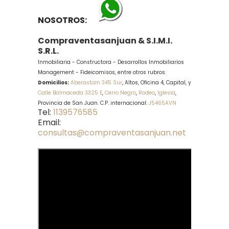
NOSOTROS
:
Compraventasanjuan & S.I.M.I.
S.R.L.
Inmobiliaria - Constructora - Desarrollos Inmobiliarios
Management - Fideicomisos, entre otros rubros.
Domicilios:
Aberastain 345 Sur
, Altos, Oficina 4, Capital, y
Calle Balmaceda 3325 E
,
Cerro Negro
,
Rodeo
,
Iglesia
,
Provincia de San Juan.
C.P. internacional:
J5465AVN
Tel:
1139576585
Email:
consultas@compraventasanjuan.net